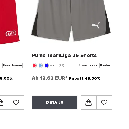
Puma teamLiga 26 Shorts
r
Erwachsene
mehr (+8)
Erwachsene
Kinder
Ab
12,62 EUR*
45,00%
Rabatt 45,00%
DETAILS