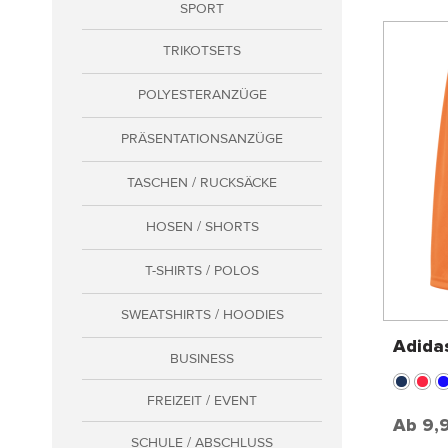
SPORT
gen
rklären
TRIKOTSETS
POLYESTERANZÜGE
PRÄSENTATIONSANZÜGE
TASCHEN / RUCKSÄCKE
HOSEN / SHORTS
T-SHIRTS / POLOS
SWEATSHIRTS / HOODIES
Adida
BUSINESS
FREIZEIT / EVENT
Ab
9,
SCHULE / ABSCHLUSS