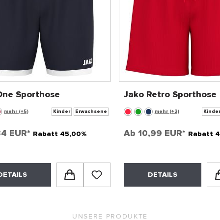
One Sporthose
Jako Retro Sporthose
mehr (+5)
Kinder
Erwachsene
mehr (+2)
Kinde
34 EUR*
Ab
10,99 EUR*
Rabatt 45,00%
Rabatt 
DETAILS
DETAILS
UNSERE PRODUKTE