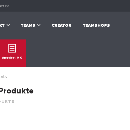
ct.de
KT
TEAMS
CREATOR
TEAMSHOPS
Angebot
0
€
orts
 Produkte
DUKTE