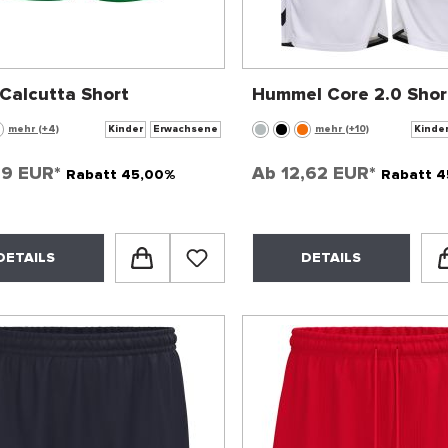
 Calcutta Short
Hummel Core 2.0 Shor
mehr (+4)
Kinder
Erwachsene
mehr (+10)
Kinde
79 EUR*
Ab
12,62 EUR*
Rabatt 45,00%
Rabatt 4
DETAILS
DETAILS