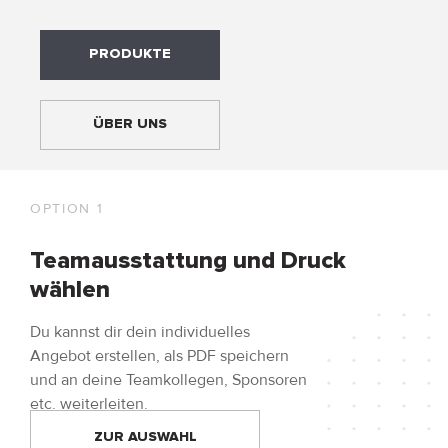
Adressen
Zahlungsarten
PRODUKTE
Bestellungen
Widerruf erklären
ÜBER UNS
OPTION 1
Teamausstattung und Druck
wählen
Du kannst dir dein individuelles
Angebot erstellen, als PDF speichern
und an deine Teamkollegen, Sponsoren
etc. weiterleiten.
ZUR AUSWAHL