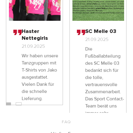
Haster
SC Melle 03
Nettegirls
21.09.2025
21.09.2025
Die
Wir haben unsere
Fußballabteilung
Tanzgruppen mit
des SC Melle 03
T-Shirts von Jako
bedankt sich für
ausgestattet.
die tolle,
Vielen Dank für
vertrauensvolle
die schnelle
Zusammenarbeit.
Lieferung.
Das Sport Contact-
Team berät uns
immer sehr
kompetent und
FAQ
freu…