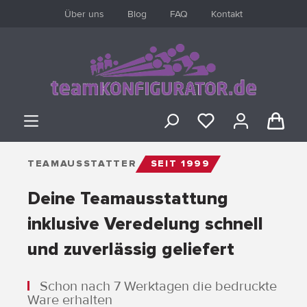
Über uns
Blog
FAQ
Kontakt
inhalt springen
TEAMAUSSTATTER
SEIT 1999
Deine Teamausstattung
ANMELDEN
inklusive Veredelung schnell
oder
registrieren
und zuverlässig geliefert
Schon nach 7 Werktagen die bedruckte
Übersicht
Ware erhalten
Persönliches Profil