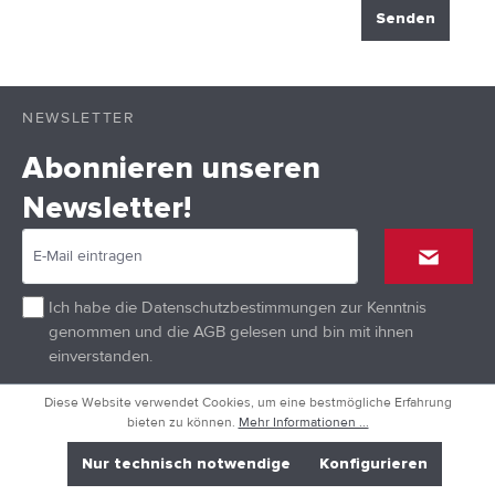
Senden
NEWSLETTER
Abonnieren unseren
Newsletter!
Ich habe die
Datenschutzbestimmungen
zur Kenntnis
genommen und die
AGB
gelesen und bin mit ihnen
einverstanden.
Diese Website verwendet Cookies, um eine bestmögliche Erfahrung
bieten zu können.
Mehr Informationen ...
Tel.: 0541 / 933 748 4
Nur technisch notwendige
Konfigurieren
Mo-Fr: 10.00-18.30 Uhr | Sa: 9.00-13.00 Uhr