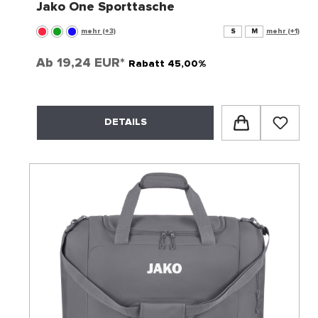
Jako One Sporttasche
mehr (+3)
S
M
mehr (+1)
Ab
19,24 EUR*
Rabatt 45,00%
DETAILS