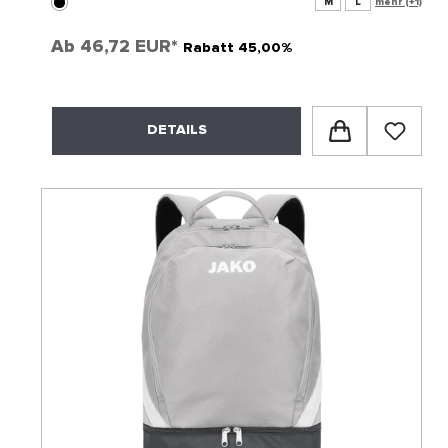
M
L
mehr (+1)
Ab
46,72 EUR*
Rabatt 45,00%
DETAILS