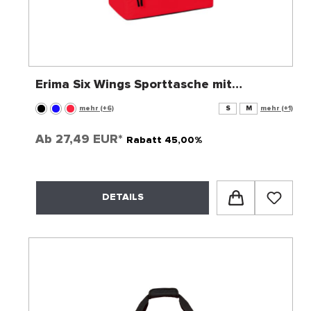
Erima Six Wings Sporttasche mit
Bodenfach
mehr (+6)
S
M
mehr (+1)
Ab
27,49 EUR*
Rabatt 45,00%
DETAILS