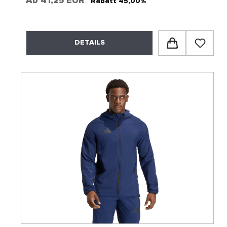
Ab
41,25 EUR*
Rabatt 45,00%
DETAILS