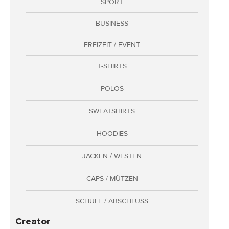
SPORT
Adressen
BUSINESS
Zahlungsarten
Bestellungen
FREIZEIT / EVENT
Widerruf erklären
T-SHIRTS
POLOS
SWEATSHIRTS
HOODIES
JACKEN / WESTEN
CAPS / MÜTZEN
SCHULE / ABSCHLUSS
Creator