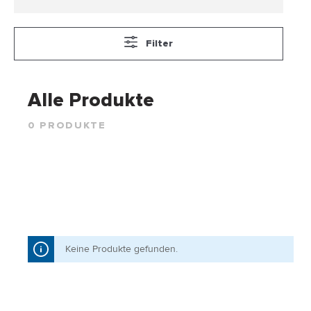
Adressen
Zahlungsarten
Filter
Bestellungen
Widerruf erklären
Alle Produkte
0 PRODUKTE
Keine Produkte gefunden.