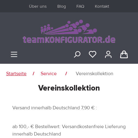
Über uns
Blog
FAQ
Kontakt
inhalt springen
Startseite
Service
Vereinskollektion
/
/
Vereinskollektion
ANMELDEN
oder
registrieren
Versand innerhalb Deutschland 7,90 € :
ab 100,- € Bestellwert: Versandkostenfreie Lieferung
Übersicht
innerhalb Deutschland
Persönliches Profil