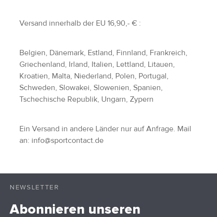
Adressen
Versand innerhalb der EU 16,90,- € :
Zahlungsarten
Bestellungen
Belgien, Dänemark, Estland, Finnland, Frankreich,
Widerruf erklären
Griechenland, Irland, Italien, Lettland, Litauen,
Kroatien, Malta, Niederland, Polen, Portugal,
Schweden, Slowakei, Slowenien, Spanien,
Tschechische Republik, Ungarn, Zypern
Ein Versand in andere Länder nur auf Anfrage. Mail
an: info@sportcontact.de
NEWSLETTER
Abonnieren unseren