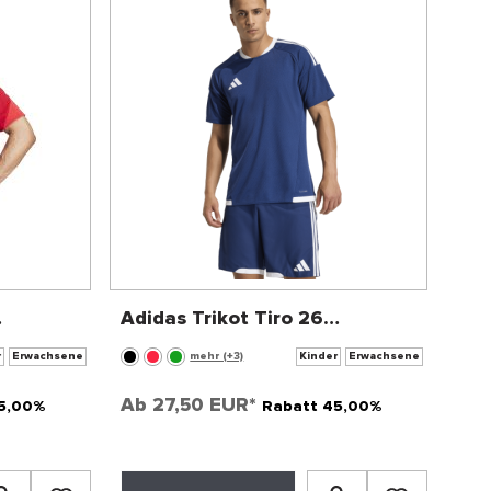
Adidas Trikot Tiro 26
Competition Match Jersey
r
Erwachsene
mehr (+3)
Kinder
Erwachsene
Ab
27,50 EUR*
5,00%
Rabatt 45,00%