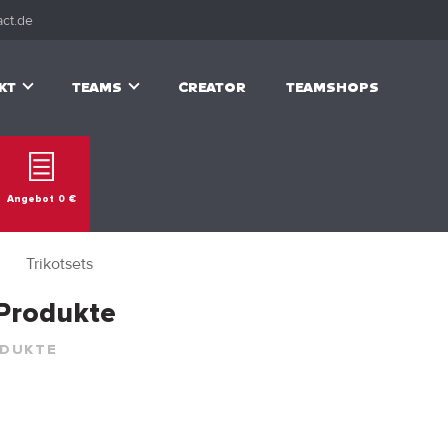
ct.de
KT
TEAMS
CREATOR
TEAMSHOPS
Angebot
0
€
Trikotsets
 Produkte
ODUKTE