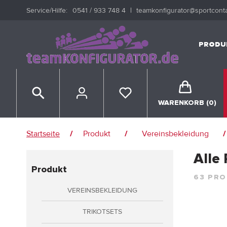
Service/hilfe:
0541 / 933 748 4
teamkonfigurator@sportconta
e springen
Zur Hauptnavigation springen
PRODU
WARENKORB
(0)
ANMELDEN
Startseite
Produkt
Vereinsbekleidung
/
/
/
er
registrieren
Alle
Produkt
63 PR
VEREINSBEKLEIDUNG
s Profil
TRIKOTSETS
rten