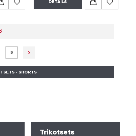
DETAILS
5
OTSETS - SHORTS
Trikotsets