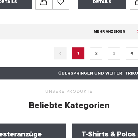
DETAILS
DETAILS
MEHR ANZEIGEN
1
2
3
4
ÜBERSPRINGEN UND WEITER: TRIK
UNSERE PRODUKTE
Beliebte Kategorien
esteranzüge
T-Shirts & Polos