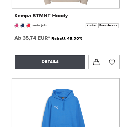
Kempa STMNT Hoody
mehr (+8)
Kinder
Erwachsene
Ab
35,74 EUR*
Rabatt 45,00%
DETAILS