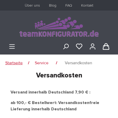
Über uns
Blog
FAQ
Kontakt
inhalt springen
Startseite
Service
Versandkosten
/
/
Versandkosten
ANMELDEN
oder
registrieren
Versand innerhalb Deutschland 7,90 € :
ab 100,- € Bestellwert: Versandkostenfreie
Lieferung innerhalb Deutschland
Übersicht
Persönliches Profil