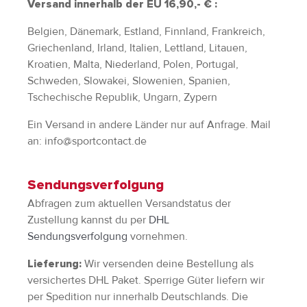
Versand innerhalb der EU 16,90,- € :
Adressen
Belgien, Dänemark, Estland, Finnland, Frankreich,
Zahlungsarten
Griechenland, Irland, Italien, Lettland, Litauen,
Bestellungen
Kroatien, Malta, Niederland, Polen, Portugal,
Widerruf erklären
Schweden, Slowakei, Slowenien, Spanien,
Tschechische Republik, Ungarn, Zypern
Ein Versand in andere Länder nur auf Anfrage. Mail
an: info@sportcontact.de
Sendungsverfolgung
Abfragen zum aktuellen Versandstatus der
Zustellung kannst du per
DHL
Sendungsverfolgung
vornehmen.
Wir versenden deine Bestellung als
Lieferung:
versichertes DHL Paket. Sperrige Güter liefern wir
per Spedition nur innerhalb Deutschlands. Die