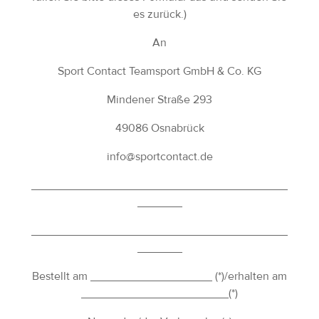
es zurück.)
An
Sport Contact Teamsport GmbH & Co. KG
Mindener Straße 293
49086 Osnabrück
info@sportcontact.de
________________________________________
_______
________________________________________
_______
Bestellt am ___________________ (*)/erhalten am
_______________________(*)