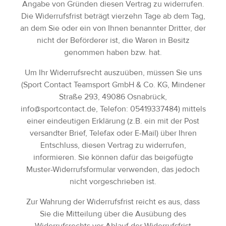
Angabe von Gründen diesen Vertrag zu widerrufen.
Adressen
Die Widerrufsfrist beträgt vierzehn Tage ab dem Tag,
Zahlungsarten
an dem Sie oder ein von Ihnen benannter Dritter, der
nicht der Beförderer ist, die Waren in Besitz
Bestellungen
genommen haben bzw. hat.
Widerruf erklären
Um Ihr Widerrufsrecht auszuüben, müssen Sie uns
(Sport Contact Teamsport GmbH & Co. KG, Mindener
Straße 293, 49086 Osnabrück,
info@sportcontact.de, Telefon: 05419337484) mittels
einer eindeutigen Erklärung (z.B. ein mit der Post
versandter Brief, Telefax oder E-Mail) über Ihren
Entschluss, diesen Vertrag zu widerrufen,
informieren. Sie können dafür das beigefügte
Muster-Widerrufsformular verwenden, das jedoch
nicht vorgeschrieben ist.
Zur Wahrung der Widerrufsfrist reicht es aus, dass
Sie die Mitteilung über die Ausübung des
Widerrufsrechts vor Ablauf der Widerrufsfrist