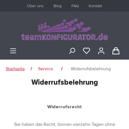
Über uns
Blog
FAQ
Kontakt
inhalt springen
Startseite
Service
Widerrufsbelehrung
/
/
Widerrufsbelehrung
ANMELDEN
oder
registrieren
Widerrufsrecht
Übersicht
Sie haben das Recht, binnen vierzehn Tagen ohne
Persönliches Profil