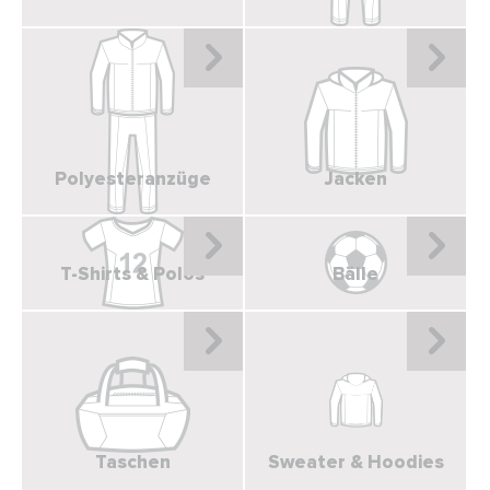
Adressen
Zahlungsarten
Bestellungen
Widerruf erklären
Polyesteranzüge
Jacken
T-Shirts & Polos
Bälle
Taschen
Sweater & Hoodies