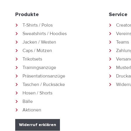
Produkte
Service
T-Shirts / Polos
Creato
Sweatshirts / Hoodies
Vereins
Jacken / Westen
Teams
Caps / Mützen
Zahlun
Trikotsets
Versan
Trainingsanzüge
Muster
Präsentationsanzüge
Drucka
Taschen / Rucksäcke
Widerr
Hosen / Shorts
Bälle
Aktionen
Widerruf erklären