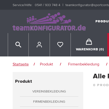
Service/hilfe:
0541 / 933 748 4
teamkonfigurator@sportconta
e springen
Zur Hauptnavigation springen
PRODU
WARENKORB
(0)
ANMELDEN
Startseite
Produkt
Firmenbekleidung
/
/
/
er
registrieren
Alle
Produkt
0 PRO
VEREINSBEKLEIDUNG
s Profil
FIRMENBEKLEIDUNG
rten