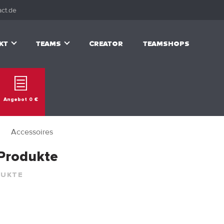
ct.de
KT
TEAMS
CREATOR
TEAMSHOPS
Angebot
0
€
Accessoires
 Produkte
DUKTE