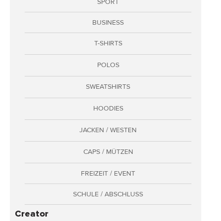
SPORT
Adressen
BUSINESS
Zahlungsarten
Bestellungen
T-SHIRTS
Widerruf erklären
POLOS
SWEATSHIRTS
HOODIES
JACKEN / WESTEN
CAPS / MÜTZEN
FREIZEIT / EVENT
SCHULE / ABSCHLUSS
Creator