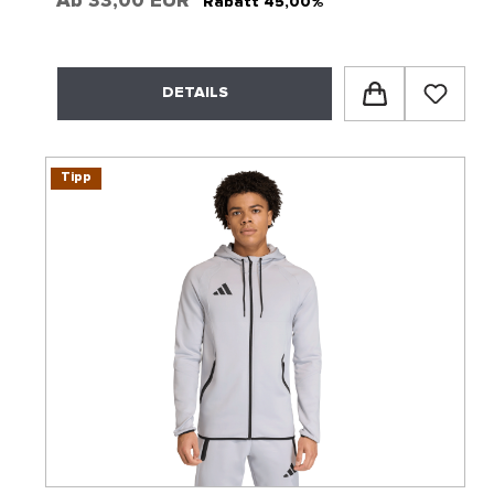
Ab
33,00 EUR*
Rabatt 45,00%
DETAILS
Tipp