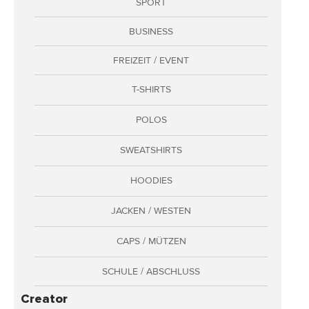
SPORT
Adressen
BUSINESS
Zahlungsarten
Bestellungen
FREIZEIT / EVENT
Widerruf erklären
T-SHIRTS
POLOS
SWEATSHIRTS
HOODIES
JACKEN / WESTEN
CAPS / MÜTZEN
SCHULE / ABSCHLUSS
Creator