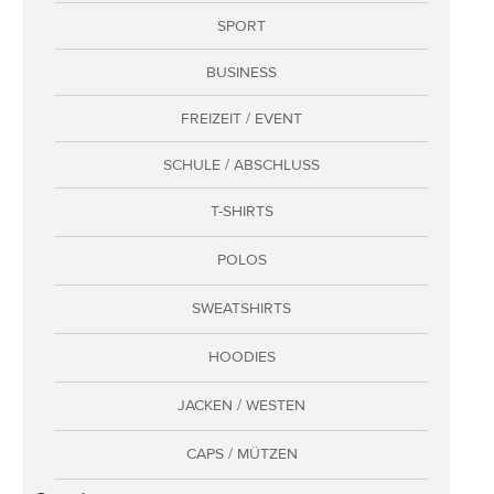
SPORT
Adressen
Zahlungsarten
BUSINESS
Bestellungen
FREIZEIT / EVENT
Widerruf erklären
SCHULE / ABSCHLUSS
T-SHIRTS
POLOS
SWEATSHIRTS
HOODIES
JACKEN / WESTEN
CAPS / MÜTZEN