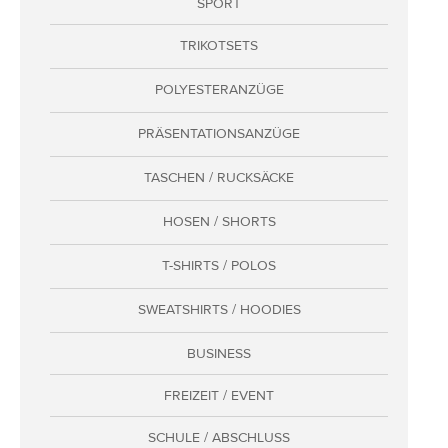
SPORT
Adressen
TRIKOTSETS
Zahlungsarten
Bestellungen
POLYESTERANZÜGE
Widerruf erklären
PRÄSENTATIONSANZÜGE
TASCHEN / RUCKSÄCKE
HOSEN / SHORTS
T-SHIRTS / POLOS
SWEATSHIRTS / HOODIES
BUSINESS
FREIZEIT / EVENT
SCHULE / ABSCHLUSS