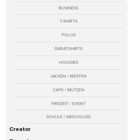
Adressen
BUSINESS
Zahlungsarten
T-SHIRTS
Bestellungen
Widerruf erklären
POLOS
SWEATSHIRTS
HOODIES
JACKEN / WESTEN
CAPS / MÜTZEN
FREIZEIT / EVENT
SCHULE / ABSCHLUSS
Creator