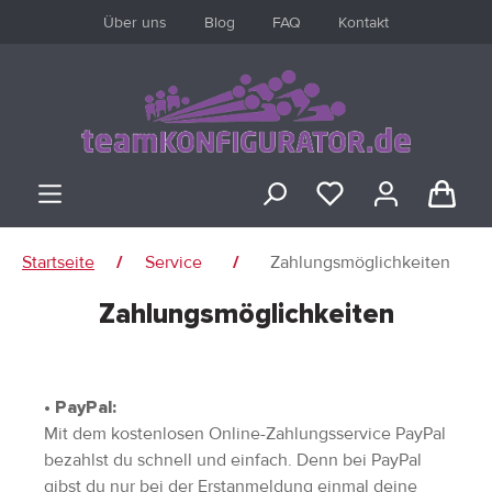
Über uns
Blog
FAQ
Kontakt
inhalt springen
Startseite
Service
Zahlungsmöglichkeiten
/
/
Zahlungsmöglichkeiten
ANMELDEN
oder
registrieren
• PayPal:
Mit dem kostenlosen Online-Zahlungsservice PayPal
Übersicht
bezahlst du schnell und einfach. Denn bei PayPal
gibst du nur bei der Erstanmeldung einmal deine
Persönliches Profil