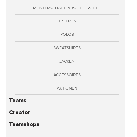
Adressen
MEISTERSCHAFT, ABSCHLUSS ETC.
Zahlungsarten
T-SHIRTS
Bestellungen
Widerruf erklären
POLOS
SWEATSHIRTS
JACKEN
ACCESSOIRES
AKTIONEN
Teams
Creator
Teamshops