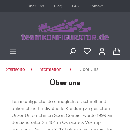
Über uns
Blog
FAQ
Kontakt
inhalt springen
Startseite
Information
Über Uns
/
/
Über uns
ANMELDEN
oder
registrieren
Teamkonfigurator.de ermöglicht es schnell und
unkompliziert individuelle Kleidung zu gestalten.
Unser Unternehmen Sport Contact wurde 1999 an
Übersicht
der Sandforter Str. 164 in Osnabrück-Voxtrup
gegründet. Seit Juni 2012 befinden wir uns an der
Persönliches Profil