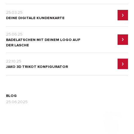
Adressen
25.03.25
Zahlungsarten
DEINE DIGITALE KUNDENKARTE
Bestellungen
Widerruf erklären
25.06.25
BADELATSCHEN MIT DEINEM LOGO AUF
DER LASCHE
22.10.25
JAKO 3D TRIKOT KONFIGURATOR
BLOG
25.06.2025