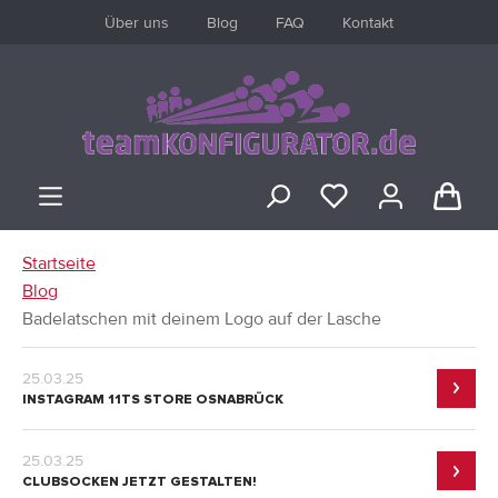
Über uns
Blog
FAQ
Kontakt
inhalt springen
Startseite
Blog
Badelatschen mit deinem Logo auf der Lasche
ANMELDEN
25.03.25
oder
registrieren
INSTAGRAM 11TS STORE OSNABRÜCK
25.03.25
Übersicht
CLUBSOCKEN JETZT GESTALTEN!
Persönliches Profil