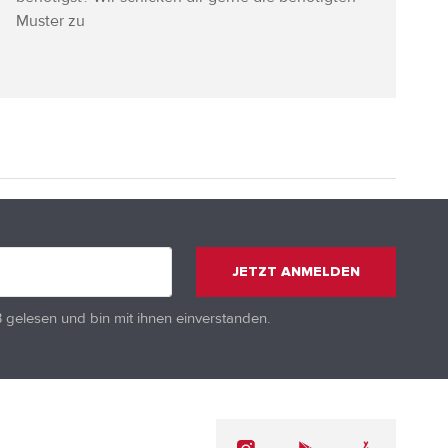
Muster zu
JETZT ANMELDEN
B
gelesen und bin mit ihnen einverstanden.