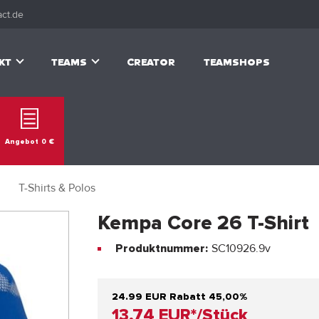
ct.de
KT
TEAMS
CREATOR
TEAMSHOPS
Angebot
0
€
T-Shirts & Polos
Kempa Core 26 T-Shirt
SC10926.9v
Produktnummer:
24.99 EUR
Rabatt 45,00%
13,74 EUR*/Stück